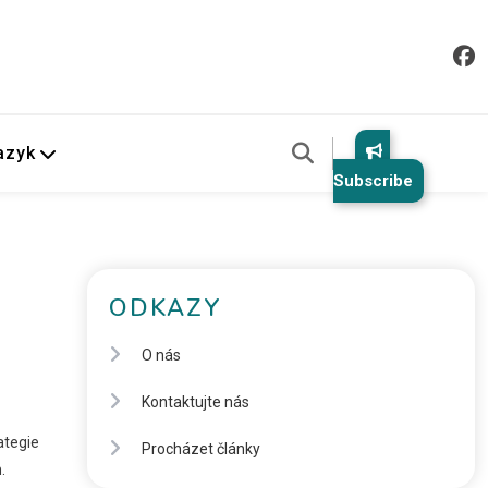
azyk
Subscribe
ODKAZY
O nás
Kontaktujte nás
ategie
Procházet články
.