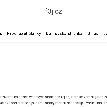
f3j.cz
ás
Procházet články
Domovská stránka
O nás
J
 používáme na našich webových stránkách f3j.cz, které se zaměřují na str
ovat své preference a jaké třetí strany mohou mít přístup k vašim údajům