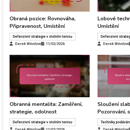
Obraná pozice: Rovnováha,
Lobové techn
Připravenost, Umístění
Umístění
Defenzivní strategie v stolním tenisu
Defenzivní strateg
Derek Winslow
11/02/2026
Derek Winslow
Obranná mentalita: Zaměření,
Sloužení slab
strategie, odolnost
Pozorování, s
Defenzivní strategie v stolním tenisu
Techniky podávání
Derek Winslow
11/02/2026
Derek Winslow