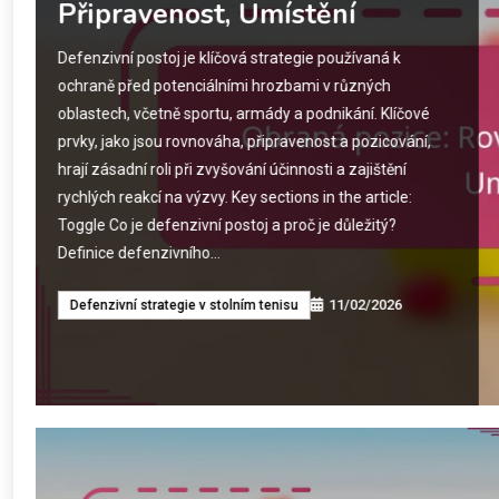
Rotace, Umístění
Techniky lobu jsou nezbytné ve raketových spo
jako je tenis a badminton, a umožňují hráčům
míč nad soupeři a cílit na konkrétní umístění. O
výšky, rotace a umístění lobů může vytvořit příle
skórování tím, že se využije postavení a slabin
Key sections in the article: Toggle Co jsou tech
ve sportu?…
11/02/2
Defenzivní strategie v stolním tenisu