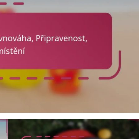
rtech,
 zvednout
vládnutí
žitosti ke
 soupeřů.
niky lobu
026