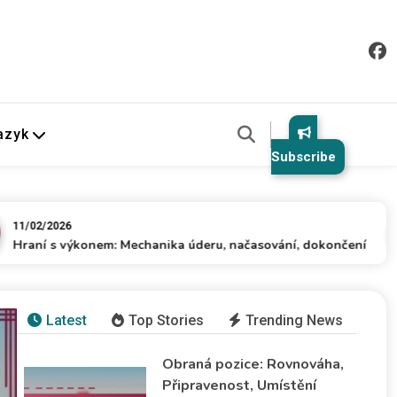
azyk
Subscribe
2026
 s výkonem: Mechanika úderu, načasování, dokončení
Latest
Top Stories
Trending News
Obraná pozice: Rovnováha,
Hraní s výkonem: Mechan
Připravenost, Umístění