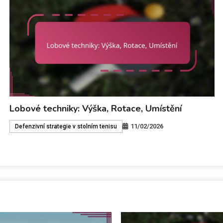
Hraní s výkonem: Mechanika úderu, načasování,
dokončení
11/02/2026
Ofenzivní strategie v stolním tenise