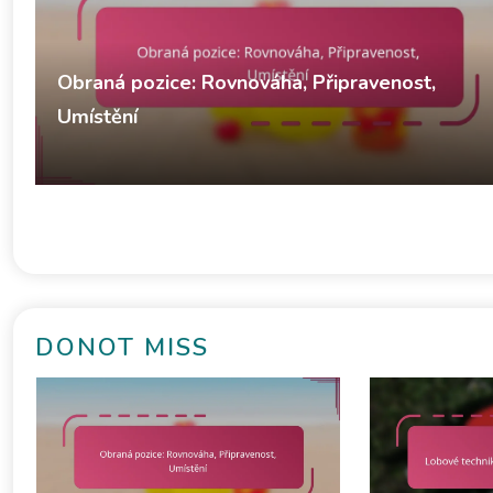
Obraná pozice: Rovnováha, Připravenost,
Umístění
Derek Winslow
Defenzivní strategie v stolním tenisu
11/02/2026
DONOT MISS