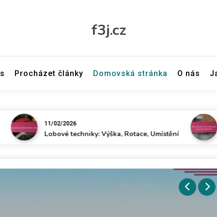
f3j.cz
ás
Procházet články
Domovská stránka
O nás
J
11/02/2026
11/02/
Lobové techniky: Výška, Rotace, Umístění
Hraní