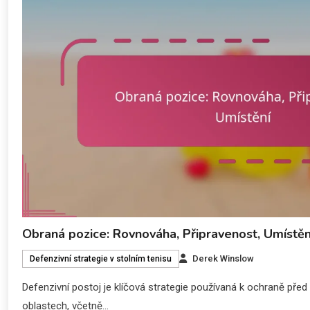
Obraná pozice: Rovnováha, Připravenost, Umístěn
Derek Winslow
Defenzivní strategie v stolním tenisu
Defenzivní postoj je klíčová strategie používaná k ochraně pře
oblastech, včetně…