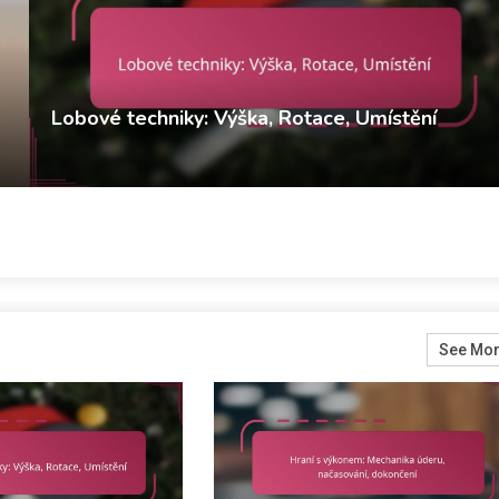
Lobové techniky: Výška, Rotace, Umístění
Derek Winslow
Defenzivní strategie v stolním tenisu
11/02/2026
See Mo