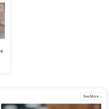
ní
See More