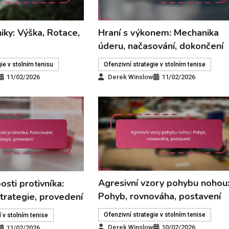
iky: Výška, Rotace,
Hraní s výkonem: Mechanika
úderu, načasování, dokončení
ie v stolním tenisu
Ofenzivní strategie v stolním tenise
11/02/2026
Derek Winslow
11/02/2026
Agresivní vzory pohybu nohou
osti protivníka:
Pohyb, rovnováha, postavení
trategie, provedení
Ofenzivní strategie v stolním tenise
 v stolním tenise
Derek Winslow
10/02/2026
11/02/2026