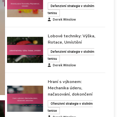
úderu, načasování, dokonč
Defenzivní strategie v stolním
tenisu
Pochopení mechaniky úderu, načasování a follo
Derek Winslow
through je nezbytné pro sportovce, kteří chtějí zl
svůj výkon v různých sportech. Mechanika úderu
zahrnuje specifické techniky a pohyby, které přisp
Lobové techniky: Výška,
efektivnímu provedení, zatímco načasování zajišť
Rotace, Umístění
tyto pohyby jsou synchronizovány s rytmem hry.
Defenzivní strategie v stolním
toho může správný follow-through výrazně ovlivn
tenisu
přesnost a sílu, což z něj činí…
Derek Winslow
11/02/2026
Ofenzivní strategie v stolním tenise
Hraní s výkonem:
Mechanika úderu,
načasování, dokončení
Ofenzivní strategie v stolním
tenise