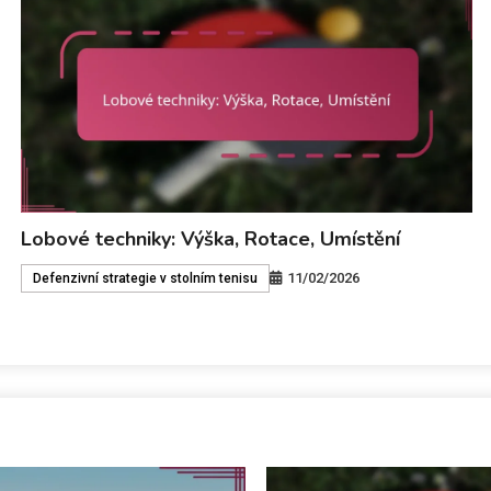
Hraní s výkonem: Mechanika úderu, načasování,
dokončení
11/02/2026
Ofenzivní strategie v stolním tenise