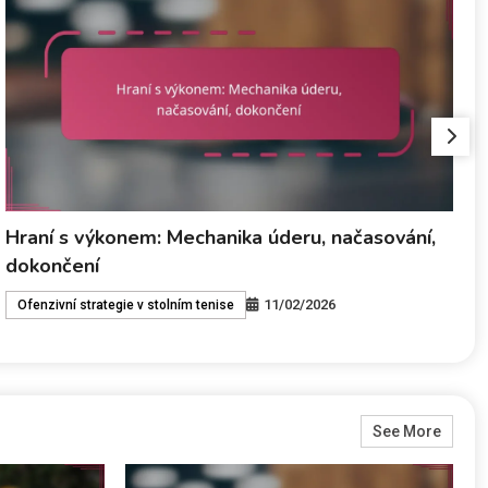
Obranná mentalita: Zaměření, strategie,
S
odolnost
s
11/02/2026
Defenzivní strategie v stolním tenisu
See More