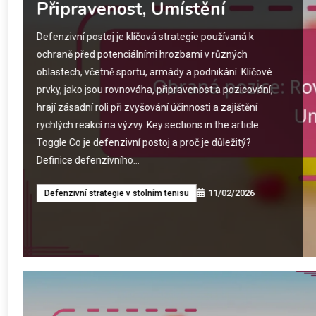
Rotace, Umístění
Techniky lobu jsou nezbytné ve raketových sportech,
jako je tenis a badminton, a umožňují hráčům zvednout
míč nad soupeři a cílit na konkrétní umístění. Ovládnutí
výšky, rotace a umístění lobů může vytvořit příležitosti ke
skórování tím, že se využije postavení a slabin soupeřů.
Key sections in the article: Toggle Co jsou techniky lobu
ve sportu?…
11/02/2026
Defenzivní strategie v stolním tenisu