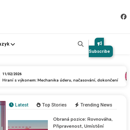
azyk
Subscribe
26
1
 výkonem: Mechanika úderu, načasování, dokončení
O
Latest
Top Stories
Trending News
Obraná pozice: Rovnováha,
Hraní s výkonem: Mechanika
Připravenost, Umístění