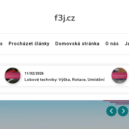
f3j.cz
ás
Procházet články
Domovská stránka
O nás
J
11/02/2026
11/02/20
Lobové techniky: Výška, Rotace, Umístění
Hraní s