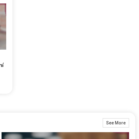
ní
See More