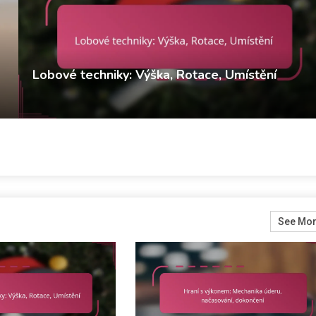
Lobové techniky: Výška, Rotace, Umístění
Derek Winslow
Defenzivní strategie v stolním tenisu
11/02/2026
See Mo