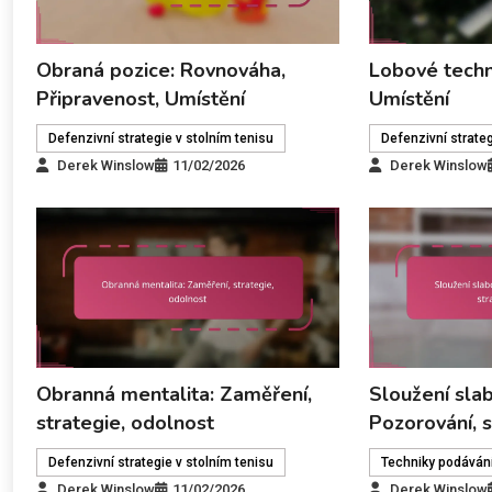
Obraná pozice: Rovnováha,
Lobové techn
Připravenost, Umístění
Umístění
Defenzivní strategie v stolním tenisu
Defenzivní strateg
Derek Winslow
11/02/2026
Derek Winslow
Obranná mentalita: Zaměření,
Sloužení slab
strategie, odolnost
Pozorování, s
Defenzivní strategie v stolním tenisu
Techniky podávání
Derek Winslow
11/02/2026
Derek Winslow