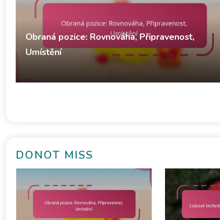
Obraná pozice: Rovnováha, Připravenost,
Umístění
Derek Winslow
Defenzivní strategie v stolním tenisu
11/02/2026
DONOT MISS