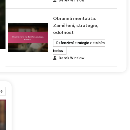
Derek Winslow
Obranná mentalita:
Zaměření, strategie,
odolnost
Defenzivní strategie v stolním
tenisu
Derek Winslow
re