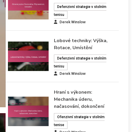
úderu, načasování, dokončení
Defenzivní strategie v stolním
tenisu
Pochopení mechaniky úderu, načasování a follow-
Derek Winslow
through je nezbytné pro sportovce, kteří chtějí zlepšit
svůj výkon v různých sportech. Mechanika úderu
zahrnuje specifické techniky a pohyby, které přispívají k
Lobové techniky: Výška,
efektivnímu provedení, zatímco načasování zajišťuje, že
Rotace, Umístění
tyto pohyby jsou synchronizovány s rytmem hry. Kromě
Defenzivní strategie v stolním
toho může správný follow-through výrazně ovlivnit
tenisu
přesnost a sílu, což z něj činí…
Derek Winslow
11/02/2026
Ofenzivní strategie v stolním tenise
Hraní s výkonem:
Mechanika úderu,
načasování, dokončení
Ofenzivní strategie v stolním
tenise