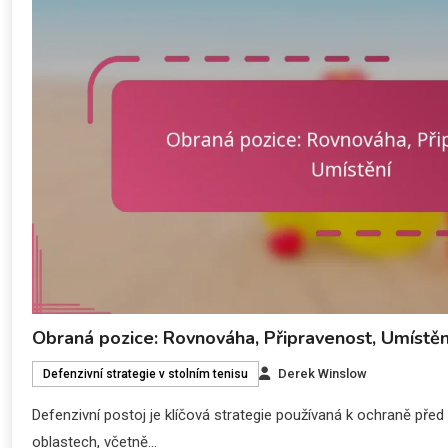
Obraná pozice: Rovnováha, Připravenost, Umístěn
Derek Winslow
Defenzivní strategie v stolním tenisu
Defenzivní postoj je klíčová strategie používaná k ochraně pře
oblastech, včetně…