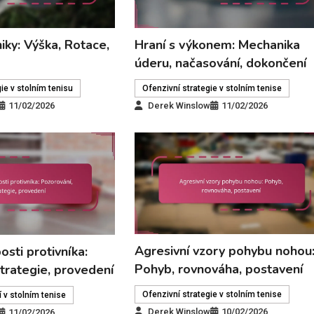
iky: Výška, Rotace,
Hraní s výkonem: Mechanika
úderu, načasování, dokončení
ie v stolním tenisu
Ofenzivní strategie v stolním tenise
11/02/2026
Derek Winslow
11/02/2026
Agresivní vzory pohybu nohou
osti protivníka:
Pohyb, rovnováha, postavení
trategie, provedení
Ofenzivní strategie v stolním tenise
 v stolním tenise
Derek Winslow
10/02/2026
11/02/2026