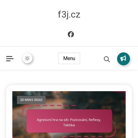
f3j.cz
Menu
20 MINS READ