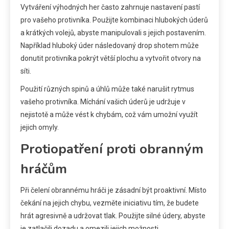
Vytváření výhodných her často zahrnuje nastavení pastí
pro vašeho protivníka. Použijte kombinaci hlubokých úderů
a krátkých volejů, abyste manipulovali s jejich postavením.
Například hluboký úder následovaný drop shotem může
donutit protivníka pokrýt větší plochu a vytvořit otvory na
síti.
Použití různých spinů a úhlů může také narušit rytmus
vašeho protivníka. Míchání vašich úderů je udržuje v
nejistotě a může vést k chybám, což vám umožní využít
jejich omyly.
Protiopatření proti obranným
hráčům
Při čelení obrannému hráči je zásadní být proaktivní. Místo
čekání na jejich chybu, vezměte iniciativu tím, že budete
hrát agresivně a udržovat tlak. Použijte silné údery, abyste
je zatlačili dozadu a omezili jejich možnosti.