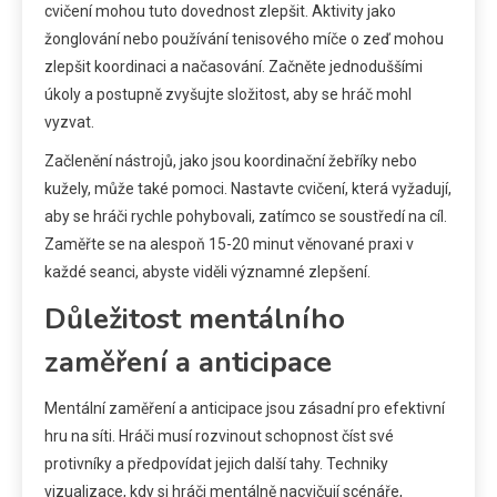
cvičení mohou tuto dovednost zlepšit. Aktivity jako
žonglování nebo používání tenisového míče o zeď mohou
zlepšit koordinaci a načasování. Začněte jednoduššími
úkoly a postupně zvyšujte složitost, aby se hráč mohl
vyzvat.
Začlenění nástrojů, jako jsou koordinační žebříky nebo
kužely, může také pomoci. Nastavte cvičení, která vyžadují,
aby se hráči rychle pohybovali, zatímco se soustředí na cíl.
Zaměřte se na alespoň 15-20 minut věnované praxi v
každé seanci, abyste viděli významné zlepšení.
Důležitost mentálního
zaměření a anticipace
Mentální zaměření a anticipace jsou zásadní pro efektivní
hru na síti. Hráči musí rozvinout schopnost číst své
protivníky a předpovídat jejich další tahy. Techniky
vizualizace, kdy si hráči mentálně nacvičují scénáře,