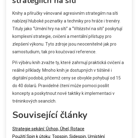
strategiích na síti
Knihy a příručky věnované agresivním strategiím na síti
nabízejí hluboké poznatky a techniky pro hráče i trenéry.
Tituly jako “Umění hry na síti” a “Vítězství na síti” poskytují
komplexní strategie, cvičení a mentální přístupy pro
zlepšení výkonu. Tyto zdroje jsou neocenitelné jak pro
samostudium, tak pro koučovací reference.
Při výběru knih zvažte ty, které zahrnují praktická cvičení a
reálné příklady. Mnoho knih je dostupných v tištěné i
digitální podobě, přičemž ceny se obvykle pohybují od 15
do 40 dolarů. Pravidelné čtení může pomoci posílit
koncepty a poskytnout nové taktiky k implementaci v
tréninkových seancích.
Související články
Strategie sekání: Úchop, Úhel, Rotace
Použití Spin k útoku: Topspin, Sidespin, Umístění