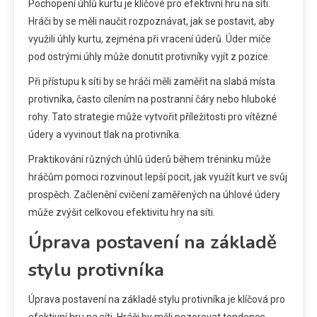
Pochopení úhlů kurtu je klíčové pro efektivní hru na síti.
Hráči by se měli naučit rozpoznávat, jak se postavit, aby
využili úhly kurtu, zejména při vracení úderů. Úder míče
pod ostrými úhly může donutit protivníky vyjít z pozice.
Při přístupu k síti by se hráči měli zaměřit na slabá místa
protivníka, často cílením na postranní čáry nebo hluboké
rohy. Tato strategie může vytvořit příležitosti pro vítězné
údery a vyvinout tlak na protivníka.
Praktikování různých úhlů úderů během tréninku může
hráčům pomoci rozvinout lepší pocit, jak využít kurt ve svůj
prospěch. Začlenění cvičení zaměřených na úhlové údery
může zvýšit celkovou efektivitu hry na síti.
Úprava postavení na základě
stylu protivníka
Úprava postavení na základě stylu protivníka je klíčová pro
efektivní hru na síti. Hráči by měli pozorovat tendence