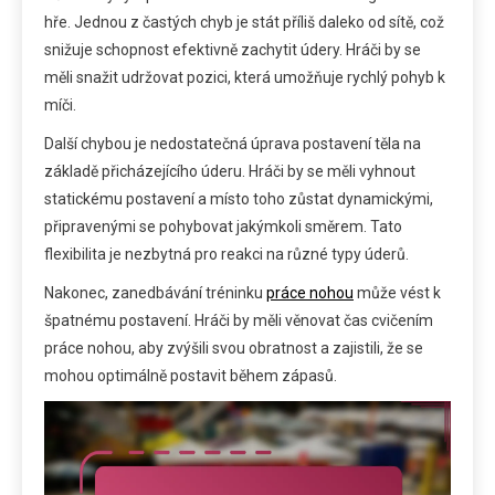
hře. Jednou z častých chyb je stát příliš daleko od sítě, což
snižuje schopnost efektivně zachytit údery. Hráči by se
měli snažit udržovat pozici, která umožňuje rychlý pohyb k
míči.
Další chybou je nedostatečná úprava postavení těla na
základě přicházejícího úderu. Hráči by se měli vyhnout
statickému postavení a místo toho zůstat dynamickými,
připravenými se pohybovat jakýmkoli směrem. Tato
flexibilita je nezbytná pro reakci na různé typy úderů.
Nakonec, zanedbávání tréninku
práce nohou
může vést k
špatnému postavení. Hráči by měli věnovat čas cvičením
práce nohou, aby zvýšili svou obratnost a zajistili, že se
mohou optimálně postavit během zápasů.