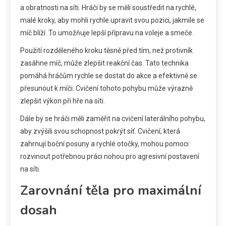
a obratnosti na síti. Hráči by se měli soustředit na rychlé,
malé kroky, aby mohli rychle upravit svou pozici, jakmile se
míč blíží. To umožňuje lepší přípravu na voleje a smeče.
Použití rozděleného kroku těsně před tím, než protivník
zasáhne míč, může zlepšit reakční čas. Tato technika
pomáhá hráčům rychle se dostat do akce a efektivně se
přesunout k míči. Cvičení tohoto pohybu může výrazně
zlepšit výkon při hře na síti.
Dále by se hráči měli zaměřit na cvičení laterálního pohybu,
aby zvýšili svou schopnost pokrýt síť. Cvičení, která
zahrnují boční posuny a rychlé otočky, mohou pomoci
rozvinout potřebnou práci nohou pro agresivní postavení
na síti.
Zarovnání těla pro maximální
dosah