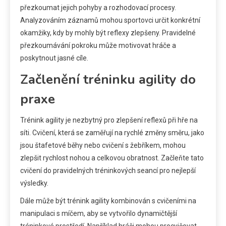
přezkoumat jejich pohyby a rozhodovací procesy.
Analyzováním záznamů mohou sportovci určit konkrétní
okamžiky, kdy by mohly být reflexy zlepšeny. Pravidelné
přezkoumávání pokroku může motivovat hráče a
poskytnout jasné cíle.
Začlenění tréninku agility do
praxe
Trénink agility je nezbytný pro zlepšení reflexů při hře na
síti. Cvičení, která se zaměřují na rychlé změny směru, jako
jsou štafetové běhy nebo cvičení s žebříkem, mohou
zlepšit rychlost nohou a celkovou obratnost. Začleňte tato
cvičení do pravidelných tréninkových seancí pro nejlepší
výsledky.
Dále může být trénink agility kombinován s cvičeními na
manipulaci s míčem, aby se vytvořilo dynamičtější