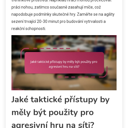
tréninkové prostředí. Například hráči mohou procvičovat
práci nohou, zatímco současně zasahují míče, což
napodobuje podmínky skutečné hry. Zaměřte se na agility
sezení trvající 20-30 minut pro budování vytrvalosti a
reakční schopnosti.
Jaké taktické přístupy by
měly být použity pro
agresivní hru na síti?