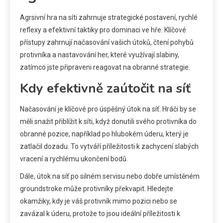
Agrsivní hra na síti zahrnuje strategické postavení, rychlé
reflexy a efektivní taktiky pro dominaci ve hře. Klíčové
přístupy zahrnují načasování vašich útoků, čtení pohybů
protivníka a nastavování her, které využívají slabiny,
zatímco jste připraveni reagovat na obranné strategie.
Kdy efektivně zaútočit na síť
Načasování je klíčové pro úspěšný útok na síť. Hráči by se
měli snažit přiblížit k síti, když donutili svého protivníka do
obranné pozice, například po hlubokém úderu, který je
zatlačil dozadu. To vytváří příležitosti k zachycení slabých
vracení a rychlému ukončení bodů.
Dále, útok na síť po silném servisu nebo dobře umístěném
groundstroke může protivníky překvapit. Hledejte
okamžiky, kdy je váš protivník mimo pozici nebo se
zavázal k úderu, protože to jsou ideální příležitosti k