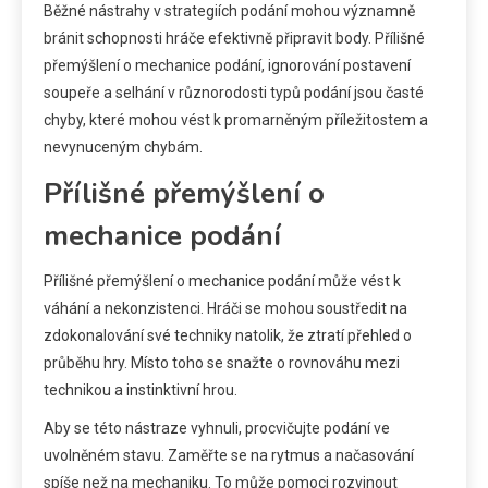
Běžné nástrahy v strategiích podání mohou významně
bránit schopnosti hráče efektivně připravit body. Přílišné
přemýšlení o mechanice podání, ignorování postavení
soupeře a selhání v různorodosti typů podání jsou časté
chyby, které mohou vést k promarněným příležitostem a
nevynuceným chybám.
Přílišné přemýšlení o
mechanice podání
Přílišné přemýšlení o mechanice podání může vést k
váhání a nekonzistenci. Hráči se mohou soustředit na
zdokonalování své techniky natolik, že ztratí přehled o
průběhu hry. Místo toho se snažte o rovnováhu mezi
technikou a instinktivní hrou.
Aby se této nástraze vyhnuli, procvičujte podání ve
uvolněném stavu. Zaměřte se na rytmus a načasování
spíše než na mechaniku. To může pomoci rozvinout