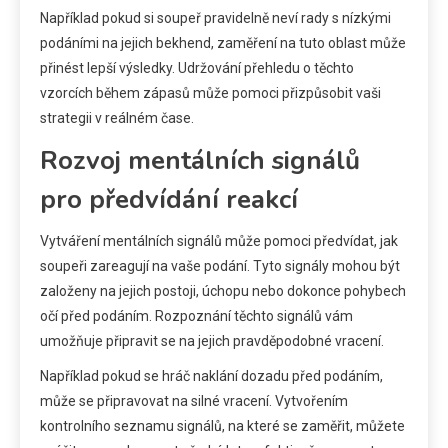
Například pokud si soupeř pravidelně neví rady s nízkými
podáními na jejich bekhend, zaměření na tuto oblast může
přinést lepší výsledky. Udržování přehledu o těchto
vzorcích během zápasů může pomoci přizpůsobit vaši
strategii v reálném čase.
Rozvoj mentálních signálů
pro předvídání reakcí
Vytváření mentálních signálů může pomoci předvídat, jak
soupeři zareagují na vaše podání. Tyto signály mohou být
založeny na jejich postoji, úchopu nebo dokonce pohybech
očí před podáním. Rozpoznání těchto signálů vám
umožňuje připravit se na jejich pravděpodobné vracení.
Například pokud se hráč naklání dozadu před podáním,
může se připravovat na silné vracení. Vytvořením
kontrolního seznamu signálů, na které se zaměřit, můžete