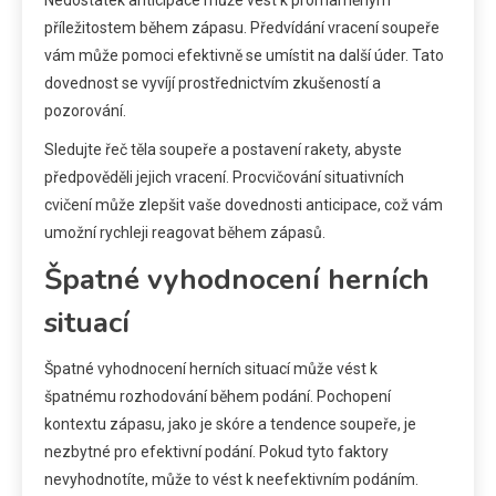
Nedostatek anticipace může vést k promarněným
příležitostem během zápasu. Předvídání vracení soupeře
vám může pomoci efektivně se umístit na další úder. Tato
dovednost se vyvíjí prostřednictvím zkušeností a
pozorování.
Sledujte řeč těla soupeře a postavení rakety, abyste
předpověděli jejich vracení. Procvičování situativních
cvičení může zlepšit vaše dovednosti anticipace, což vám
umožní rychleji reagovat během zápasů.
Špatné vyhodnocení herních
situací
Špatné vyhodnocení herních situací může vést k
špatnému rozhodování během podání. Pochopení
kontextu zápasu, jako je skóre a tendence soupeře, je
nezbytné pro efektivní podání. Pokud tyto faktory
nevyhodnotíte, může to vést k neefektivním podáním.