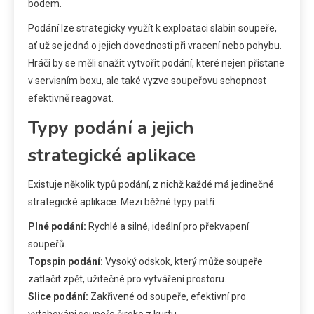
bodem.
Podání lze strategicky využít k exploataci slabin soupeře,
ať už se jedná o jejich dovednosti při vracení nebo pohybu.
Hráči by se měli snažit vytvořit podání, které nejen přistane
v servisním boxu, ale také vyzve soupeřovu schopnost
efektivně reagovat.
Typy podání a jejich
strategické aplikace
Existuje několik typů podání, z nichž každé má jedinečné
strategické aplikace. Mezi běžné typy patří:
Plné podání:
Rychlé a silné, ideální pro překvapení
soupeřů.
Topspin podání:
Vysoký odskok, který může soupeře
zatlačit zpět, užitečné pro vytváření prostoru.
Slice podání:
Zakřivené od soupeře, efektivní pro
vytahování soupeře široko z kurtu.