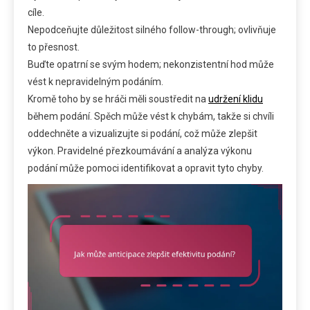
cíle.
Nepodceňujte důležitost silného follow-through; ovlivňuje
to přesnost.
Buďte opatrní se svým hodem; nekonzistentní hod může
vést k nepravidelným podáním.
Kromě toho by se hráči měli soustředit na
udržení klidu
během podání. Spěch může vést k chybám, takže si chvíli
oddechněte a vizualizujte si podání, což může zlepšit
výkon. Pravidelné přezkoumávání a analýza výkonu
podání může pomoci identifikovat a opravit tyto chyby.