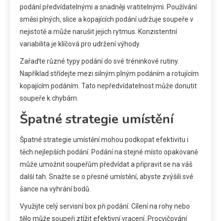
podání předvídatelnými a snadněji vratitelnými. Používání
směsi plných, slice a kopajících podání udržuje soupeře v
nejistotě a může narušit jejich rytmus. Konzistentní
variabilita je klíčová pro udržení výhody.
Zařaďte různé typy podání do své tréninkové rutiny.
Například střídejte mezi silným plným podáním a rotujícím
kopajícím podáním. Tato nepředvídatelnost může donutit
soupeře k chybám.
Špatné strategie umístění
Špatné strategie umístění mohou podkopat efektivitu i
těch nejlepších podání. Podání na stejné místo opakovaně
může umožnit soupeřům předvídat a připravit se na váš
další tah. Snažte se o přesné umístění, abyste zvýšili své
šance na vyhrání bodů.
Využijte celý servisní box při podání. Cílení na rohy nebo
tělo může soupeři ztížit efektivní vracení. Procvičování