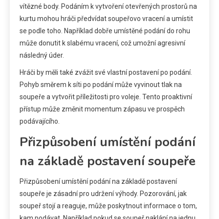
vítězné body. Podáním k vytvoření otevřených prostorů na
kurtu mohou hráči předvídat soupeřovo vracení a umístit
se podle toho. Například dobře umístěné podání do rohu
může donutit k slabému vracení, což umožní agresivní
následný úder.
Hráči by měli také zvážit své vlastní postavení po podání.
Pohyb směrem k síti po podání může vyvinout tlak na
soupeře a vytvořit příležitosti pro voleje. Tento proaktivní
přístup může změnit momentum zápasu ve prospěch
podávajícího.
Přizpůsobení umístění podání
na základě postavení soupeře
Přizpůsobení umístění podání na základě postavení
soupeře je zásadní pro udržení výhody. Pozorování, jak
soupeř stojí a reaguje, může poskytnout informace o tom,
kam podávat. Například pokud se soupeř naklání na jednu