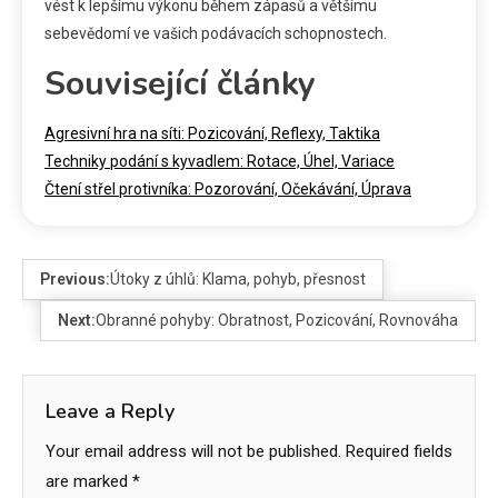
vést k lepšímu výkonu během zápasů a většímu
sebevědomí ve vašich podávacích schopnostech.
Související články
Agresivní hra na síti: Pozicování, Reflexy, Taktika
Techniky podání s kyvadlem: Rotace, Úhel, Variace
Čtení střel protivníka: Pozorování, Očekávání, Úprava
Previous:
Útoky z úhlů: Klama, pohyb, přesnost
Next:
Obranné pohyby: Obratnost, Pozicování, Rovnováha
Leave a Reply
Your email address will not be published.
Required fields
are marked
*