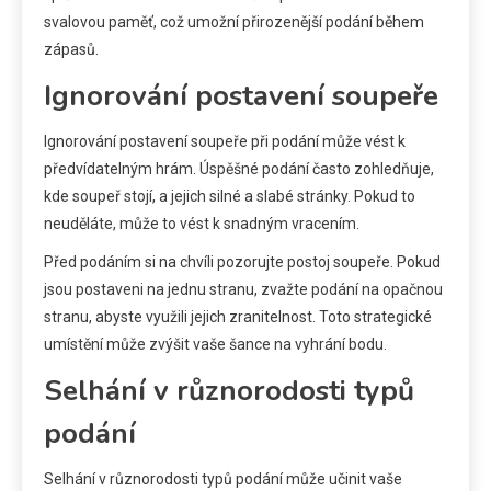
svalovou paměť, což umožní přirozenější podání během
zápasů.
Ignorování postavení soupeře
Ignorování postavení soupeře při podání může vést k
předvídatelným hrám. Úspěšné podání často zohledňuje,
kde soupeř stojí, a jejich silné a slabé stránky. Pokud to
neuděláte, může to vést k snadným vracením.
Před podáním si na chvíli pozorujte postoj soupeře. Pokud
jsou postaveni na jednu stranu, zvažte podání na opačnou
stranu, abyste využili jejich zranitelnost. Toto strategické
umístění může zvýšit vaše šance na vyhrání bodu.
Selhání v různorodosti typů
podání
Selhání v různorodosti typů podání může učinit vaše