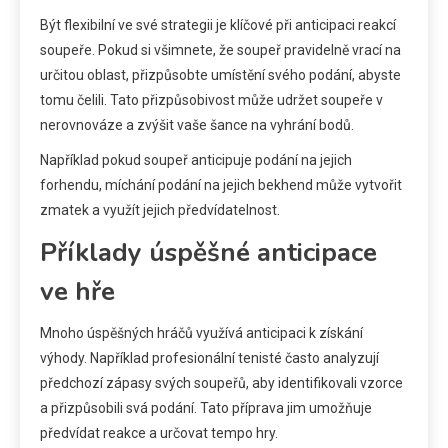
Být flexibilní ve své strategii je klíčové při anticipaci reakcí
soupeře. Pokud si všimnete, že soupeř pravidelně vrací na
určitou oblast, přizpůsobte umístění svého podání, abyste
tomu čelili. Tato přizpůsobivost může udržet soupeře v
nerovnováze a zvýšit vaše šance na vyhrání bodů.
Například pokud soupeř anticipuje podání na jejich
forhendu, míchání podání na jejich bekhend může vytvořit
zmatek a využít jejich předvídatelnost.
Příklady úspěšné anticipace
ve hře
Mnoho úspěšných hráčů využívá anticipaci k získání
výhody. Například profesionální tenisté často analyzují
předchozí zápasy svých soupeřů, aby identifikovali vzorce
a přizpůsobili svá podání. Tato příprava jim umožňuje
předvídat reakce a určovat tempo hry.