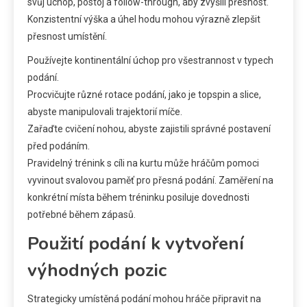
svůj úchop, postoj a follow-through, aby zvýšili přesnost.
Konzistentní výška a úhel hodu mohou výrazně zlepšit
přesnost umístění.
Používejte kontinentální úchop pro všestrannost v typech
podání.
Procvičujte různé rotace podání, jako je topspin a slice,
abyste manipulovali trajektorií míče.
Zařaďte cvičení nohou, abyste zajistili správné postavení
před podáním.
Pravidelný trénink s cíli na kurtu může hráčům pomoci
vyvinout svalovou paměť pro přesná podání. Zaměření na
konkrétní místa během tréninku posiluje dovednosti
potřebné během zápasů.
Použití podání k vytvoření
výhodných pozic
Strategicky umístěná podání mohou hráče připravit na